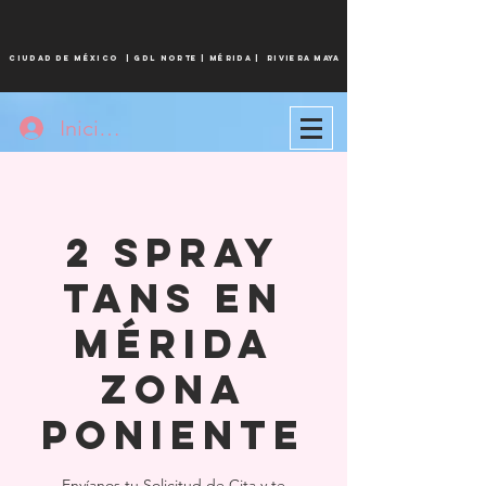
CIUDAD DE MÉXICO
|
Gdl norte |
MÉRIDA
| Riviera maya
Iniciar sesión
2 Spray
Tans en
Mérida
Zona
Poniente
Envíanos tu Solicitud de Cita y te