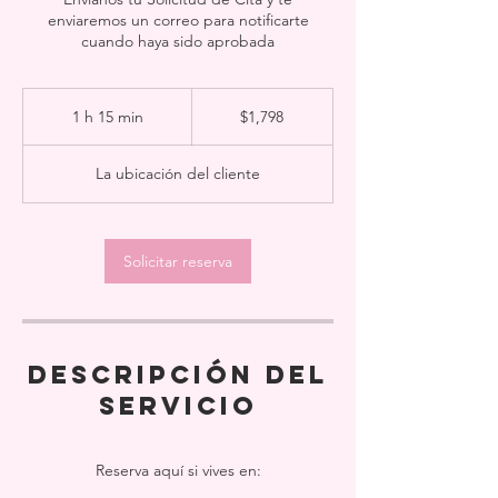
enviaremos un correo para notificarte
cuando haya sido aprobada
1,798
pesos
1 h 15 min
1
$1,798
mexicanos
1
La ubicación del cliente
5
m
i
Solicitar reserva
n
Descripción del
servicio
Reserva aquí si vives en: