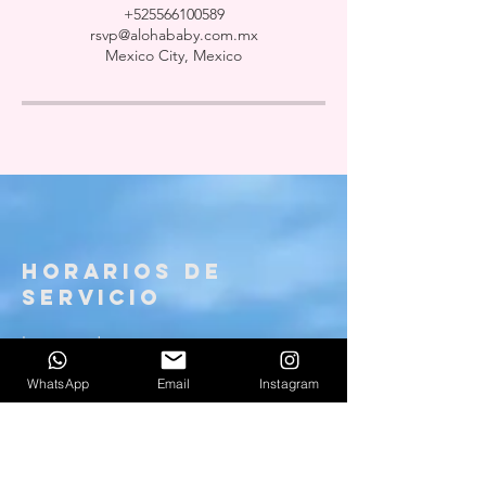
+525566100589
rsvp@alohababy.com.mx
Mexico City, Mexico
HORARIOS DE
SERVICIO
Lunes a Jueves
10:00 AM - 9:00 PM
WhatsApp
Email
Instagram
Viernes
10:00 AM - 8:
00 PM
Sábados