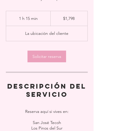
1,798
pesos
1 h 15 min
1
$1,798
mexicanos
1
La ubicación del cliente
5
m
i
Solicitar reserva
n
Descripción del
servicio
Reserva aquí si vives en:
San José Tecoh
Los Pinos del Sur