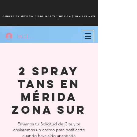
CIUDAD DE MÉXICO
|
Gdl norte |
MÉRIDA
| Riviera maya
Iniciar sesión
2 Spray
Tans en
Mérida
Zona Sur
Envíanos tu Solicitud de Cita y te
enviaremos un correo para notificarte
cuando haya sido aprobada