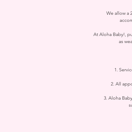
We allow a 2
accom
At Aloha Baby!, pun
as wea
1. Servi
2. All app
3. Aloha Baby
s