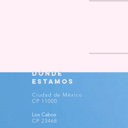
​DÓNDE
ESTAMOS
Ciudad de México
CP 11000
Los Cabos
CP 23468