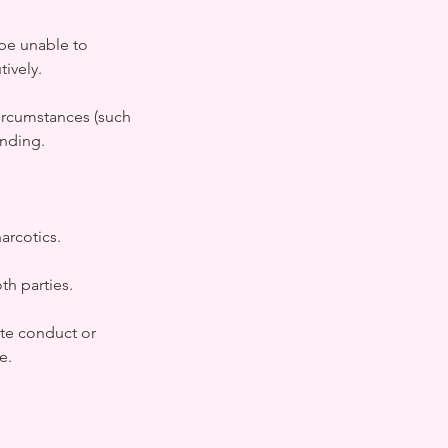
 be unable to
ively.
 circumstances (such
anding.
arcotics.
th parties.
ate conduct or
e.