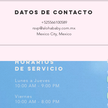
Datos de contacto
+525566100589
rsvp@alohababy.com.mx
Mexico City, Mexico
HORARIOS
DE SERVICIO
Lunes a Jueves
10:00 AM - 9:00 PM
Viernes
10:00 AM - 8:
00 PM