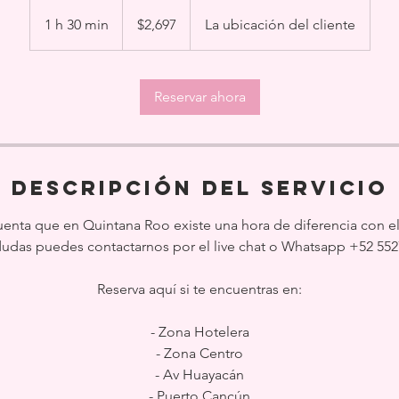
2,697
pesos
1 h 30 min
1
$2,697
La ubicación del cliente
mexicanos
3
0
Reservar ahora
m
i
n
Descripción del servicio
uenta que en Quintana Roo existe una hora de diferencia con el 
dudas puedes contactarnos por el live chat o Whatsapp +52 55
Reserva aquí si te encuentras en:
- Zona Hotelera
- Zona Centro
- ⁠Av Huayacán
- ⁠Puerto Cancún