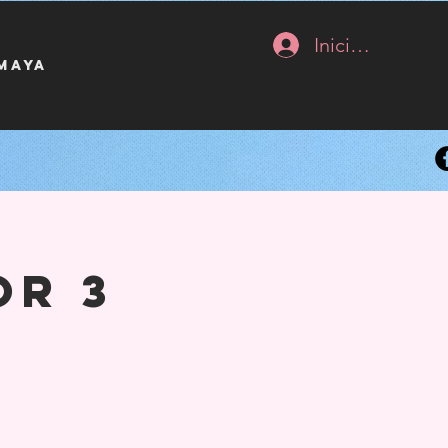
Iniciar sesión
 maya
or 3