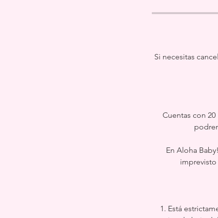
Si necesitas cance
Cuentas con 20 m
podrem
En Aloha Baby! 
imprevisto
1. Está estricta