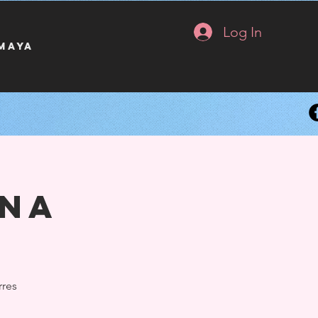
Log In
 maya
ona
rres