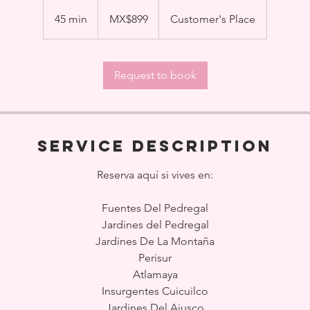
899
Mexican
45 min
4
MX$899
Customer's Place
pesos
5
m
i
Request to book
n
Service Description
Reserva aquí si vives en:
Fuentes Del Pedregal
Jardines del Pedregal
Jardines De La Montaña
Perisur
Atlamaya
Insurgentes Cuicuilco
Jardines Del Ajusco