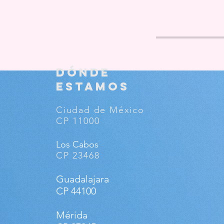
​DÓNDE
ESTAMOS
Ciudad de México
CP 11000
Los Cabos
CP 23468
Guadalajara
CP 44100
Mérida