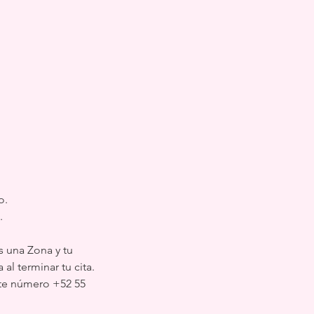
o.
.
s una Zona y tu
al terminar tu cita.
te número ‭+52 55