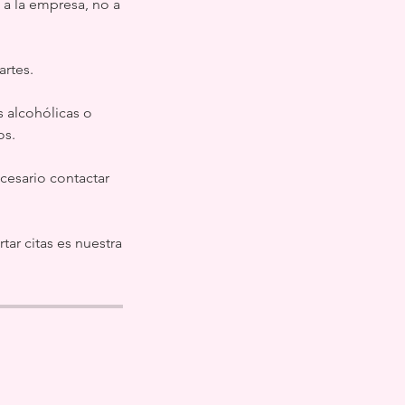
a la empresa, no a
rtes.
s alcohólicas o
os.
ecesario contactar
ar citas es nuestra