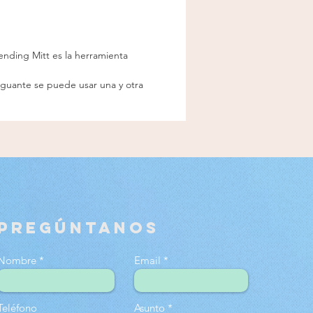
DOS: Lavar a mano
mente con detergente
 Dejar secar al aire. No
ending Mitt es la herramienta
secadora, plancha ni agua
iado caliente. No
 guante se puede usar una y otra
loro. No permitas que el
e entre en contacto con
telas después de su uso.
PREGÚNTANOS
Nombre
Email
Teléfono
Asunto