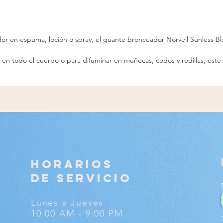
CUIDA
suave
suave.
or en espuma, loción o spray, el guante bronceador Norvell Sunless Bl
uses 
demas
 en todo el cuerpo o para difuminar en muñecas, codos y rodillas, este
usar c
guant
otras 
HORARIOS
DE SERVICIO
Lunes a Jueves
10:00 AM - 9:00 PM