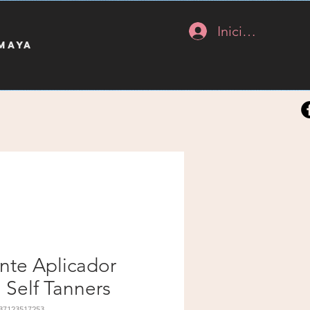
Iniciar sesión
 maya
nte Aplicador
 Self Tanners
37123517253