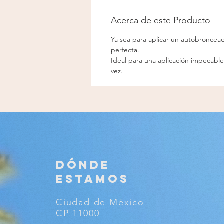
Acerca de este Producto
Ya sea para aplicar un autobroncead
perfecta.
Ideal para una aplicación impecable
vez.
​DÓNDE
ESTAMOS
Ciudad de México
CP 11000