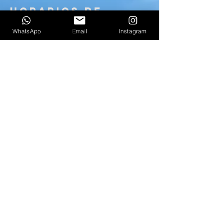
HORARIOS DE
SERVICIO
WhatsApp
Email
Instagram
Lunes a Jueves
10:00 AM - 9:00 PM
Viernes
10:00 AM - 8:
00 PM
Sábados
10:00 AM - 6:00 PM
CONTACTO
RSVP@ALOHABABY.COM.MX
Puedes agendar tu cita con un año de
anticipación o hasta 48 hrs antes.
CDMX