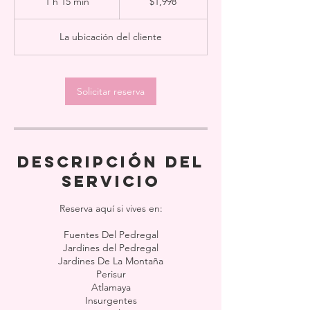
1 h 15 min
1
$1,998
mexicanos
1
La ubicación del cliente
5
m
i
Solicitar reserva
n
Descripción del
servicio
Reserva aquí si vives en:
Fuentes Del Pedregal
Jardines del Pedregal
Jardines De La Montaña
Perisur
Atlamaya
Insurgentes