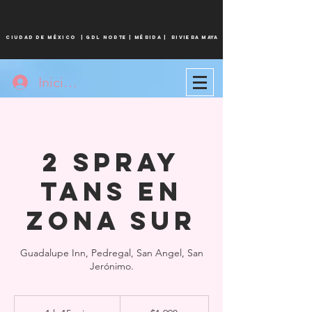
CIUDAD DE MÉXICO
|
Gdl norte |
MÉRIDA
| Riviera maya
Iniciar sesión
2 Spray
Tans en
Zona Sur
Guadalupe Inn, Pedregal, San Angel, San
Jerónimo.
1,998
pesos