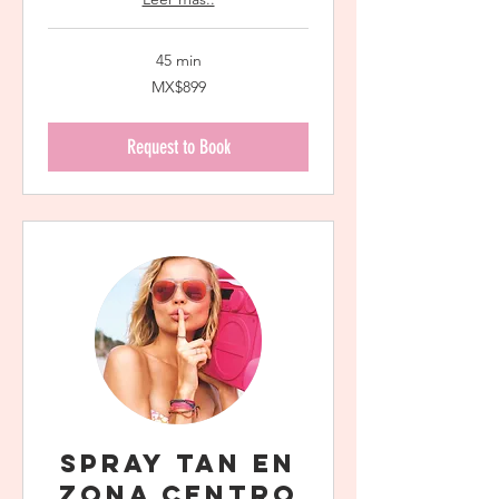
45 min
899
MX$899
Mexican
pesos
Request to Book
Spray Tan en
Zona Centro