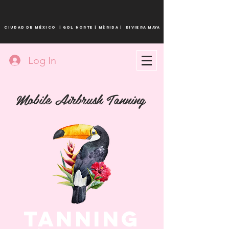
CIUDAD DE MÉXICO
|
Gdl norte |
MÉRIDA
| Riviera maya
Log In
Mobile Airbrush Tanning
TANNING