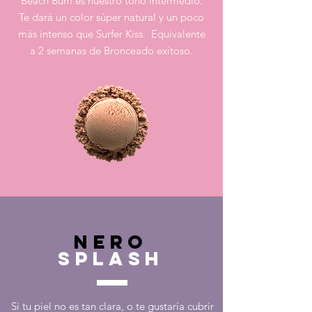
Beach Bum es nuestro tono intermedio.
Te dará un color súper natural y un poco
más intenso que Surfer Kiss. Equivalente
a 2 semanas de Bronceado exitoso.
NERO
SPLASH
Si tu piel no es tan clara, o te gustaría cubrir