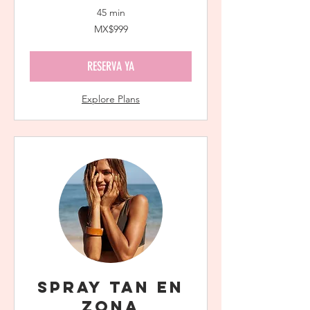
45 min
999
MX$999
Mexican
pesos
RESERVA YA
Explore Plans
Spray Tan en
Zona