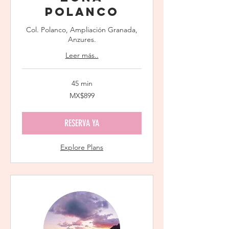
Polanco
Col. Polanco, Ampliación Granada,
Anzures.
Leer más..
45 min
899
MX$899
Mexican
pesos
RESERVA YA
Explore Plans