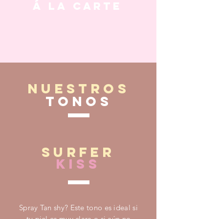
​Á LA CARTE
NUESTROS
TONOS
SURFER
KISS
Spray Tan shy? Este tono es ideal si
tu piel es muy clara o si aún no